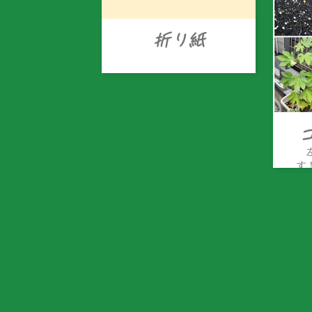
折り紙
す
え
が
ッ