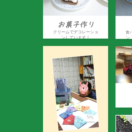
お菓子作り
クリームでデコレーショ
食
ンしています！
ン
の