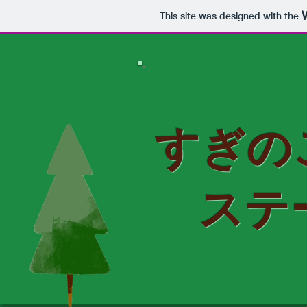
This site was designed with the
​すぎ
ステ