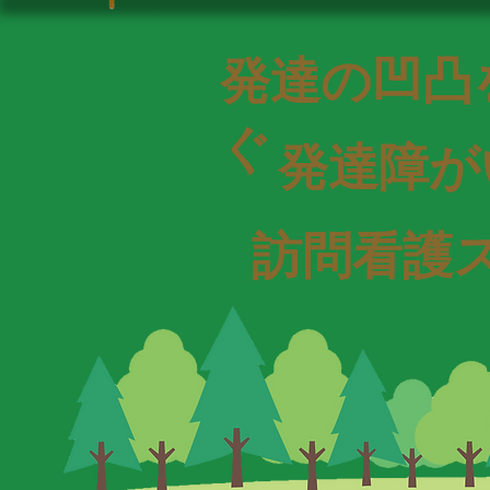
発達の凹凸
ぐ
​発達障
​訪問看護